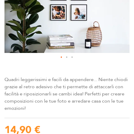
di
immagini
Vai
all'inizio
della
Quadri leggerissimi e facili da appendere... Niente chiodi
galleria
grazie al retro adesivo che ti permette di attaccarli con
di
facilità e riposizionarli se cambi idea! Perfetti per creare
immagini
composizioni con le tue foto e arredare casa con le tue
emozioni!
14,90 €