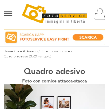
Ca
Home
Tele & Arredo
Quadri con cornice
Quadro adesivo 21x21 (singolo)
Quadro adesivo
Foto con cornice attacca-stacca
Vai
alla
fine
della
galleria