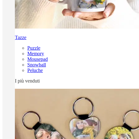
Tazze
Puzzle
Memory
Mousepad
Snowball
Peluche
I più venduti