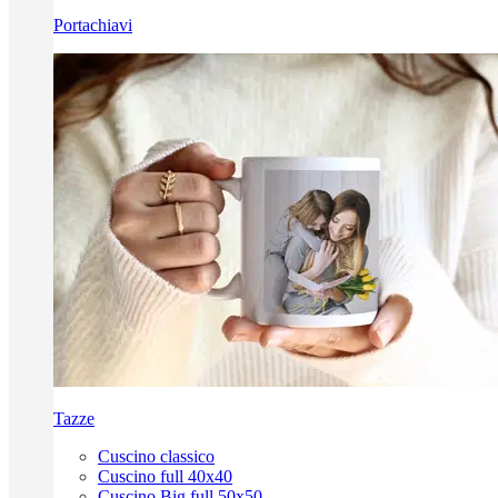
Portachiavi
Tazze
Cuscino classico
Cuscino full 40x40
Cuscino Big full 50x50