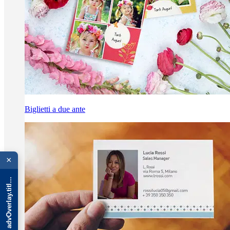
Biglietti a due ante
{{ advOverlay.title || 'Promo' }}
×