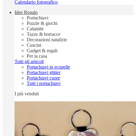
Calendario fotografico
Idee Regalo
Portachiavi
Puzzle & giochi
Calamite
Tazze & borracce
Decorazioni natalizie
Cuscini
Gadget & regali
Per la casa
Tutti gli articoli
Portachiavi in ecopelle
Portachiavi glitter
Portachiavi cuore
Tutti i portachiavi
I più venduti