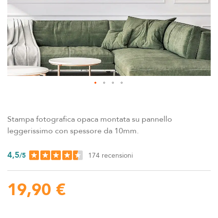
immagini
Vai
all'inizio
della
Stampa fotografica opaca montata su pannello
galleria
leggerissimo con spessore da 10mm.
di
immagini
4,5
/
5
174
recensioni
19,90 €