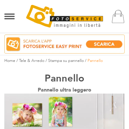
Ca
Home
Tele & Arredo
Stampa su pannello
Pannello
Pannello
Pannello ultra leggero
Vai
alla
fine
della
galleria
di