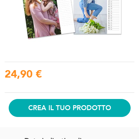
immagini
Vai
all'inizio
della
galleria
24,90 €
di
immagini
CREA IL TUO PRODOTTO