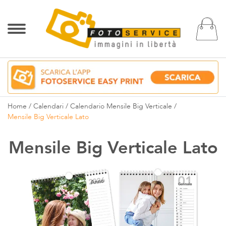
Ca
Home
Calendari
Calendario Mensile Big Verticale
Mensile Big Verticale Lato
Mensile Big Verticale Lato
Vai
alla
fine
della
galleria
di