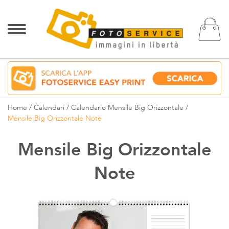
Ca
Home
Calendari
Calendario Mensile Big Orizzontale
Mensile Big Orizzontale Note
Mensile Big Orizzontale
Note
Vai
alla
fine
della