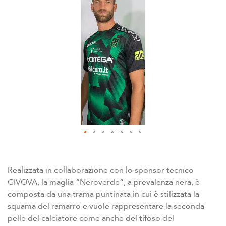
fine
della
galleria
di
immagini
Vai
all'inizio
della
Realizzata in collaborazione con lo sponsor tecnico
galleria
GIVOVA, la maglia “Neroverde”, a prevalenza nera, è
di
composta da una trama puntinata in cui è stilizzata la
immagini
squama del ramarro e vuole rappresentare la seconda
pelle del calciatore come anche del tifoso del