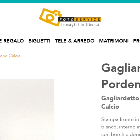
E REGALO
BIGLIETTI
TELE & ARREDO
MATRIMONI
P
one Calcio
Gaglia
Porden
Gagliardetto 
Calcio
Stampa fronte in
bianco, interno 
con borchie dora