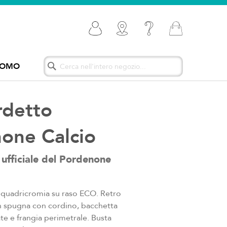
Carrello
ROMO
Search
Search
rdetto
one Calcio
ufficiale del Pordenone
 quadricromia su raso ECO. Retro
in spugna con cordino, bacchetta
te e frangia perimetrale. Busta