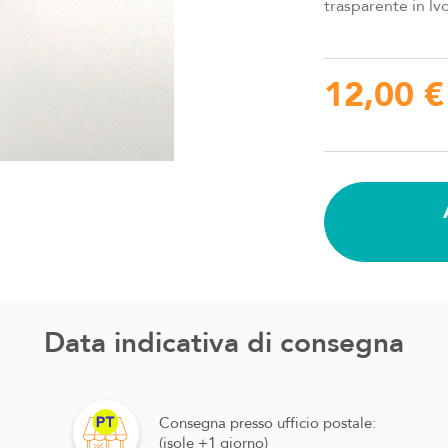
trasparente in lv
12,00 €
Data indicativa di consegna
Consegna presso ufficio postale:
(isole +1 giorno)