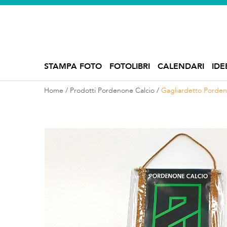
STAMPA FOTO
FOTOLIBRI
CALENDARI
IDE
Home
Prodotti Pordenone Calcio
Gagliardetto Porden
Vai
alla
fine
della
galleria
di
immagini