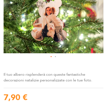
della
galleria
di
immagini
Vai
all'inizio
della
Il tuo albero risplenderà con queste fantastiche
galleria
decorazioni natalizie personalizzate con le tue foto.
di
immagini
7,90 €