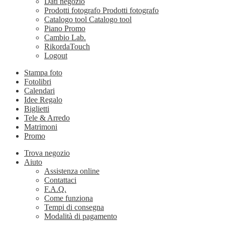
Dati negozio
Prodotti fotografo
Prodotti fotografo
Catalogo tool
Catalogo tool
Piano Promo
Cambio Lab.
RikordaTouch
Logout
Stampa foto
Fotolibri
Calendari
Idee Regalo
Biglietti
Tele & Arredo
Matrimoni
Promo
Trova negozio
Aiuto
Assistenza online
Contattaci
F.A.Q.
Come funziona
Tempi di consegna
Modalità di pagamento