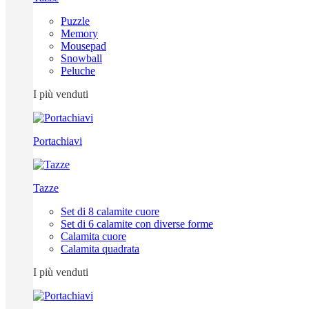
Puzzle
Memory
Mousepad
Snowball
Peluche
I più venduti
Portachiavi
Tazze
Set di 8 calamite cuore
Set di 6 calamite con diverse forme
Calamita cuore
Calamita quadrata
I più venduti