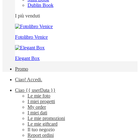
Dublin Book
I più venduti
Fotolibro Venice
Elegant Box
Promo
Ciao!
Accedi
.
Ciao
{{ userData }}
Le mie foto
I miei progetti
My order
I miei dati
Le mie promozioni
Le mie giftcard
Il tuo negozio
Report ordini