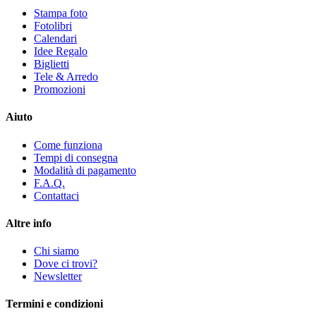
Stampa foto
Fotolibri
Calendari
Idee Regalo
Biglietti
Tele & Arredo
Promozioni
Aiuto
Come funziona
Tempi di consegna
Modalità di pagamento
F.A.Q.
Contattaci
Altre info
Chi siamo
Dove ci trovi?
Newsletter
Termini e condizioni